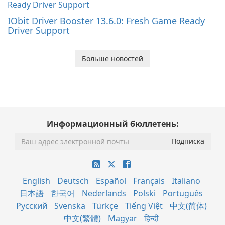
IObit Driver Booster 13.6.0: Fresh Game Ready
Driver Support
Больше новостей
Информационный бюллетень:
English
Deutsch
Español
Français
Italiano
日本語
한국어
Nederlands
Polski
Português
Русский
Svenska
Türkçe
Tiếng Việt
中文(简体)
中文(繁體)
Magyar
हिन्दी