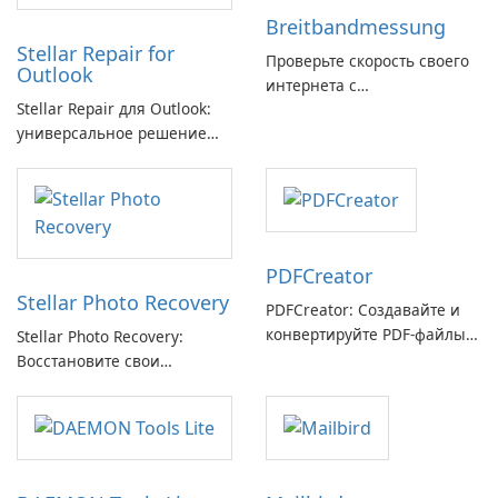
Breitbandmessung
Stellar Repair for
Проверьте скорость своего
Outlook
интернета с
Stellar Repair для Outlook:
Breitbandmessung от zafaco
универсальное решение
GmbH!
для восстановления
электронной почты
PDFCreator
Stellar Photo Recovery
PDFCreator: Создавайте и
конвертируйте PDF-файлы с
Stellar Photo Recovery:
легкостью!
Восстановите свои
потерянные воспоминания
с легкостью