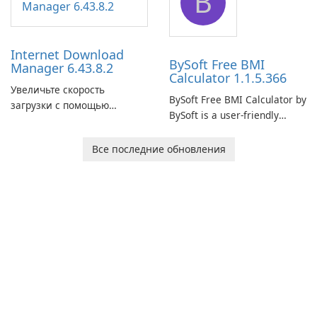
B
connection and provide real-
network infrastructure.
time insights into its
performance.
Internet Download
BySoft Free BMI
Manager 6.43.8.2
Calculator 1.1.5.366
Увеличьте скорость
BySoft Free BMI Calculator by
загрузки с помощью
BySoft is a user-friendly
Internet Download Manager!
software application
designed to help you
Все последние обновления
calculate your Body Mass
Index quickly and accurately.