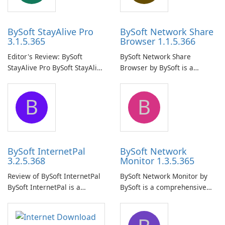
BySoft StayAlive Pro
BySoft Network Share
3.1.5.365
Browser 1.1.5.366
Editor's Review: BySoft
BySoft Network Share
StayAlive Pro BySoft StayAlive
Browser by BySoft is a
Pro is a reliable software
comprehensive software
application designed to
application that allows users
B
B
ensure the continuous and
to easily browse and manage
uninterrupted operation of
shared folders on their
your computer system.
network.
BySoft InternetPal
BySoft Network
3.2.5.368
Monitor 1.3.5.365
Review of BySoft InternetPal
BySoft Network Monitor by
BySoft InternetPal is a
BySoft is a comprehensive
comprehensive software
network monitoring software
application designed to
designed to help businesses
monitor your internet
effectively manage their