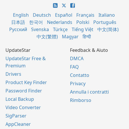
English
Deutsch
Español
Français
Italiano
日本語
한국어
Nederlands
Polski
Português
Русский
Svenska
Türkçe
Tiếng Việt
中文(简体)
中文(繁體)
Magyar
हिन्दी
UpdateStar
Feedback & Aiuto
UpdateStar Free &
DMCA
Premium
FAQ
Drivers
Contatto
Product Key Finder
Privacy
Password Finder
Annulla i contratti
Local Backup
Rimborso
Video Converter
SigParser
AppCleaner