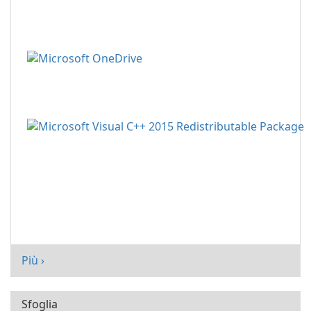
Più ›
Sfoglia