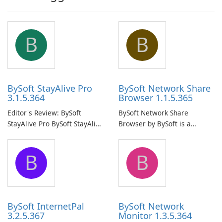
B
B
BySoft StayAlive Pro
BySoft Network Share
3.1.5.364
Browser 1.1.5.365
Editor's Review: BySoft
BySoft Network Share
StayAlive Pro BySoft StayAlive
Browser by BySoft is a
Pro is a reliable software
comprehensive software
application designed to
application that allows users
B
B
ensure the continuous and
to easily browse and manage
uninterrupted operation of
shared folders on their
your computer system.
network.
BySoft InternetPal
BySoft Network
3.2.5.367
Monitor 1.3.5.364