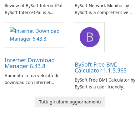
Review of BySoft InternetPal
BySoft Network Monitor by
BySoft InternetPal is a
BySoft is a comprehensive
comprehensive software
network monitoring software
application designed to
designed to help businesses
B
monitor your internet
effectively manage their
connection and provide real-
network infrastructure.
time insights into its
performance.
Internet Download
BySoft Free BMI
Manager 6.43.8
Calculator 1.1.5.365
Aumenta la tua velocità di
BySoft Free BMI Calculator by
download con Internet
BySoft is a user-friendly
Download Manager!
software application
designed to help you
Tutti gli ultimi aggiornamenti
calculate your Body Mass
Index quickly and accurately.