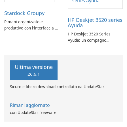
Stardock Groupy
HP Deskjet 3520 series
Rimani organizzato e
Ayuda
produttivo con l'interfaccia a
HP Deskjet 3520 Series
schede di Stardock Groupy
Ayuda: un compagno
per le applicazioni Windows.
affidabile per la stampa
Ultima versione
26.6.1
Sicuro e libero download controllato da UpdateStar
Rimani aggiornato
con UpdateStar freeware.